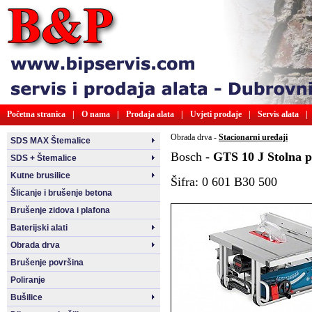
Početna stranica
|
O nama
|
Prodaja alata
|
Uvjeti prodaje
|
Servis alata
|
Obrada drva -
Stacionarni uređaji
SDS MAX Štemalice
Bosch -
GTS 10 J Stolna p
SDS + Štemalice
Kutne brusilice
Šifra: 0 601 B30 500
Šlicanje i brušenje betona
Brušenje zidova i plafona
Baterijski alati
Obrada drva
Brušenje površina
Poliranje
Bušilice