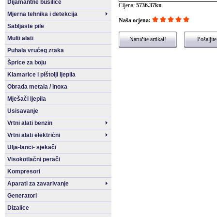
Dijamantne bušilice
Cijena:
5736.37kn
Mjerna tehnika i detekcija
Naša ocjena:
Sabljaste pile
Multi alati
Naručite artikal!
Pošaljite
Puhala vrućeg zraka
Šprice za boju
Klamarice i pištolji ljepila
Obrada metala / inoxa
Mješači ljepila
Usisavanje
Vrtni alati benzin
Vrtni alati električni
Ulja-lanci- sjekači
Visokotlačni perači
Kompresori
Aparati za zavarivanje
Generatori
Dizalice