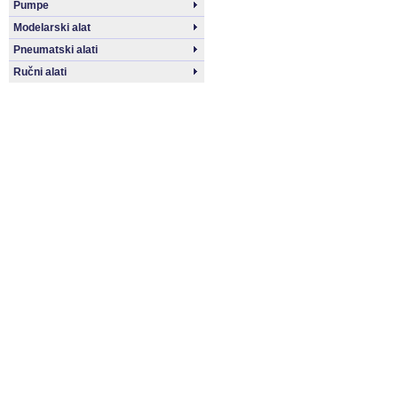
Pumpe
Modelarski alat
Pneumatski alati
Ručni alati