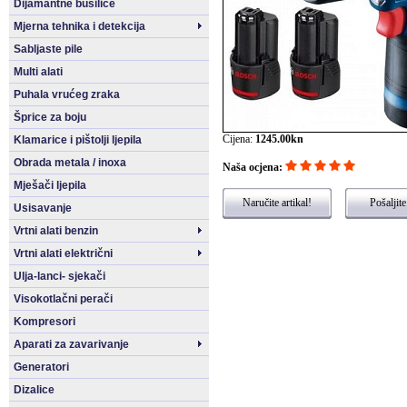
Dijamantne bušilice
Mjerna tehnika i detekcija
Sabljaste pile
Multi alati
Puhala vrućeg zraka
Šprice za boju
Cijena:
1245.00kn
Klamarice i pištolji ljepila
Obrada metala / inoxa
Naša ocjena:
Mješači ljepila
Naručite artikal!
Pošaljite
Usisavanje
Vrtni alati benzin
Vrtni alati električni
Ulja-lanci- sjekači
Visokotlačni perači
Kompresori
Aparati za zavarivanje
Generatori
Dizalice