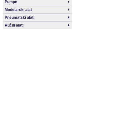
Pumpe
Modelarski alat
Pneumatski alati
Ručni alati