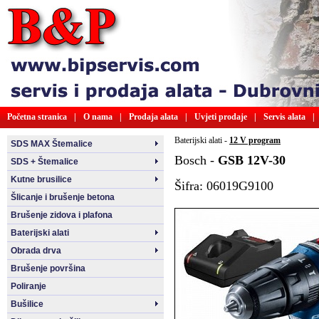
Početna stranica
|
O nama
|
Prodaja alata
|
Uvjeti prodaje
|
Servis alata
|
Baterijski alati -
12 V program
SDS MAX Štemalice
Bosch -
GSB 12V-30
SDS + Štemalice
Kutne brusilice
Šifra: 06019G9100
Šlicanje i brušenje betona
Brušenje zidova i plafona
Baterijski alati
Obrada drva
Brušenje površina
Poliranje
Bušilice