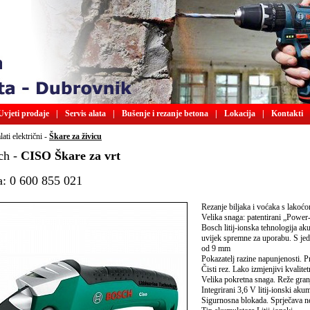
Uvjeti prodaje
|
Servis alata
|
Bušenje i rezanje betona
|
Lokacija
|
Kontakti
lati električni -
Škare za živicu
ch -
CISO Škare za vrt
a: 0 600 855 021
Rezanje biljaka i voćaka s lakoć
Velika snaga: patentirani „Power
Bosch litij-ionska tehnologija a
uvijek spremne za uporabu. S j
od 9 mm
Pokazatelj razine napunjenosti. 
Čisti rez. Lako izmjenjivi kvalite
Velika pokretna snaga. Reže gra
Integrirani 3,6 V litij-ionski akum
Sigurnosna blokada. Sprječava n