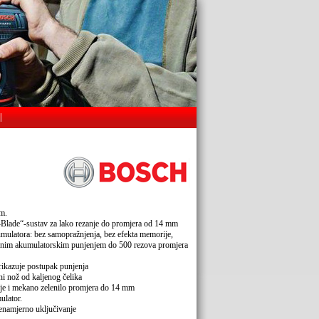
|
om.
-Blade“-sustav za lako rezanje do promjera od 14 mm
kumulatora: bez samopražnjenja, bez efekta memorije,
ednim akumulatorskim punjenjem do 500 rezova promjera
Prikazuje postupak punjenja
tni nož od kaljenog čelika
nje i mekano zelenilo promjera do 14 mm
ulator.
enamjerno uključivanje