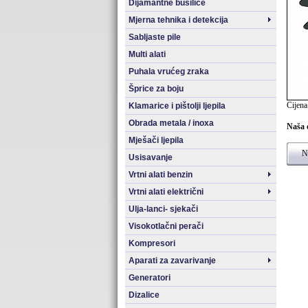
Dijamantne bušilice
Mjerna tehnika i detekcija
Sabljaste pile
Multi alati
Puhala vrućeg zraka
Šprice za boju
Cijena
Klamarice i pištolji ljepila
Obrada metala / inoxa
Naša 
Mješači ljepila
Na
Usisavanje
Vrtni alati benzin
Vrtni alati električni
Ulja-lanci- sjekači
Visokotlačni perači
Kompresori
Aparati za zavarivanje
Generatori
Dizalice