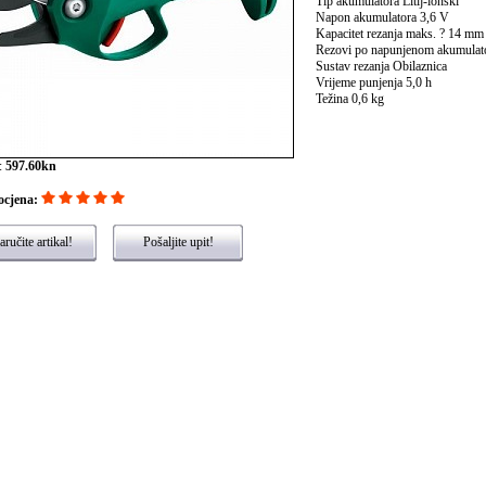
Tip akumulatora Litij-ionski
Napon akumulatora 3,6 V
Kapacitet rezanja maks. ? 14 mm
Rezovi po napunjenom akumulat
Sustav rezanja Obilaznica
Vrijeme punjenja 5,0 h
Težina 0,6 kg
:
597.60kn
ocjena:
ručite artikal!
Pošaljite upit!