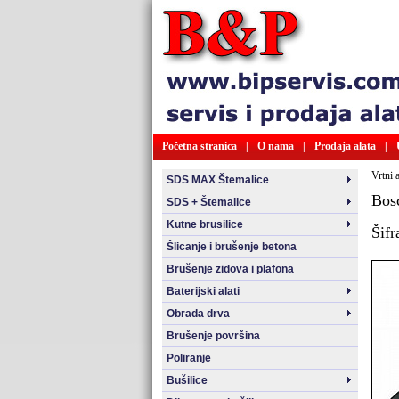
Početna stranica
|
O nama
|
Prodaja alata
|
Vrtni a
SDS MAX Štemalice
Bos
SDS + Štemalice
Kutne brusilice
Šifr
Šlicanje i brušenje betona
Brušenje zidova i plafona
Baterijski alati
Obrada drva
Brušenje površina
Poliranje
Bušilice