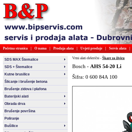
Početna stranica
|
O nama
|
Prodaja alata
|
Uvjeti prodaje
|
Servis alata
|
Vrtni alati električni -
Škare za živicu
SDS MAX Štemalice
Bosch -
AHS 54-20 Li
SDS + Štemalice
Kutne brusilice
Šifra: 0 600 84A 100
Šlicanje i brušenje betona
Brušenje zidova i plafona
Baterijski alati
Obrada drva
Brušenje površina
Poliranje
Bušilice