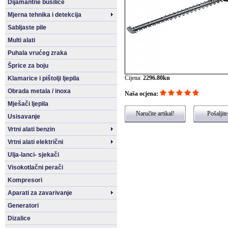
Dijamantne bušilice
Mjerna tehnika i detekcija
Sabljaste pile
Multi alati
Puhala vrućeg zraka
Šprice za boju
Cijena:
2296.80kn
Klamarice i pištolji ljepila
Obrada metala / inoxa
Naša ocjena:
Mješači ljepila
Naručite artikal!
Pošaljite
Usisavanje
Vrtni alati benzin
Vrtni alati električni
Ulja-lanci- sjekači
Visokotlačni perači
Kompresori
Aparati za zavarivanje
Generatori
Dizalice