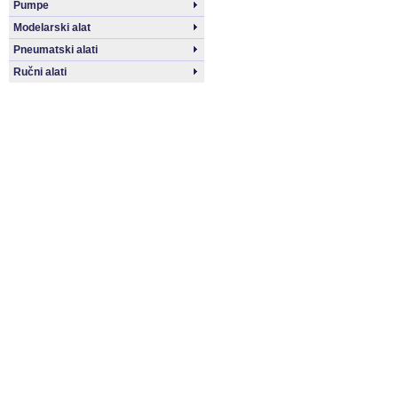
Pumpe
Modelarski alat
Pneumatski alati
Ručni alati