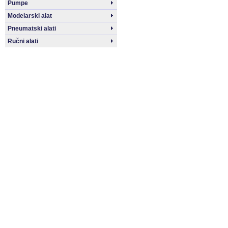
Pumpe
Modelarski alat
Pneumatski alati
Ručni alati