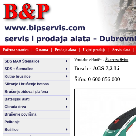
Početna stranica
|
O nama
|
Prodaja alata
|
Uvjeti prodaje
|
Servis alata
|
Vrtni alati električni -
Škare za živicu
SDS MAX Štemalice
Bosch -
AGS 7,2 Li
SDS + Štemalice
Kutne brusilice
Šifra: 0 600 856 000
Šlicanje i brušenje betona
Brušenje zidova i plafona
Baterijski alati
Obrada drva
Brušenje površina
Poliranje
Bušilice