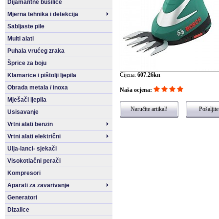
Dijamantne bušilice
Mjerna tehnika i detekcija
Sabljaste pile
Multi alati
Puhala vrućeg zraka
Šprice za boju
Cijena:
607.26kn
Klamarice i pištolji ljepila
Obrada metala / inoxa
Naša ocjena:
Mješači ljepila
Naručite artikal!
Pošaljite
Usisavanje
Vrtni alati benzin
Vrtni alati električni
Ulja-lanci- sjekači
Visokotlačni perači
Kompresori
Aparati za zavarivanje
Generatori
Dizalice