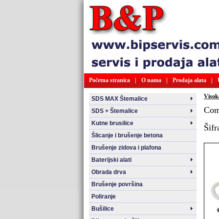
Početna stranica
|
O nama
|
Prodaja alata
|
Visoko
SDS MAX Štemalice
Com
SDS + Štemalice
Kutne brusilice
Šifr
Šlicanje i brušenje betona
Brušenje zidova i plafona
Baterijski alati
Obrada drva
Brušenje površina
Poliranje
Bušilice