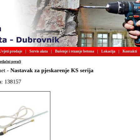
Uvjeti prodaje
|
Servis alata
|
Bušenje i rezanje betona
|
Lokacija
|
Kontakti
tlačni perači
et -
Nastavak za pjeskarenje KS serija
a: 138157