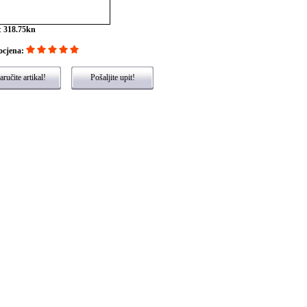
:
318.75kn
ocjena:
ručite artikal!
Pošaljite upit!