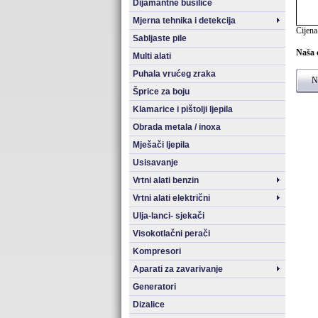
Dijamantne bušilice
Mjerna tehnika i detekcija
Cijena
Sabljaste pile
Naša 
Multi alati
Puhala vrućeg zraka
Na
Šprice za boju
Klamarice i pištolji ljepila
Obrada metala / inoxa
Mješači ljepila
Usisavanje
Vrtni alati benzin
Vrtni alati električni
Ulja-lanci- sjekači
Visokotlačni perači
Kompresori
Aparati za zavarivanje
Generatori
Dizalice