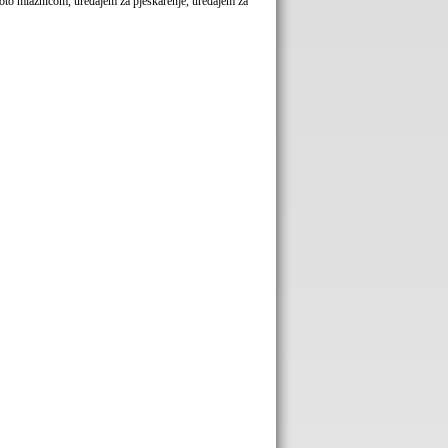
roto mlaznicom, uređajem za pjeskarenje, uređajem za