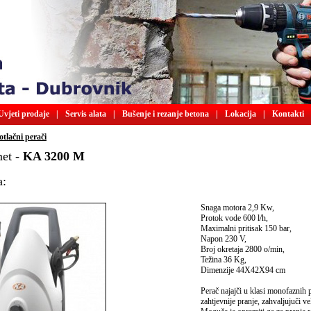
Uvjeti prodaje
|
Servis alata
|
Bušenje i rezanje betona
|
Lokacija
|
Kontakti
tlačni perači
et -
KA 3200 M
a:
Snaga motora 2,9 Kw,
Protok vode 600 l/h,
Maximalni pritisak 150 bar,
Napon 230 V,
Broj okretaja 2800 o/min,
Težina 36 Kg,
Dimenzije 44X42X94 cm
Perač najajči u klasi monofaznih 
zahtjevnije pranje, zahvaljujuči v