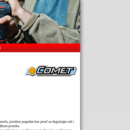
|
perača, posebno pogodan kao perač za dugotrajan rad i
elikom protoku.