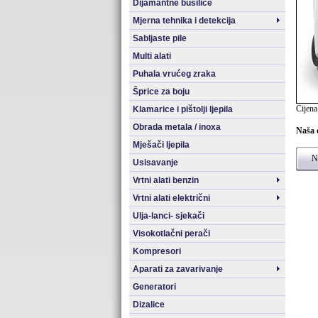
Dijamantne bušilice
Mjerna tehnika i detekcija
Sabljaste pile
Multi alati
Puhala vrućeg zraka
Šprice za boju
Cijena
Klamarice i pištolji ljepila
Obrada metala / inoxa
Naša 
Mješači ljepila
Na
Usisavanje
Vrtni alati benzin
Vrtni alati električni
Ulja-lanci- sjekači
Visokotlačni perači
Kompresori
Aparati za zavarivanje
Generatori
Dizalice