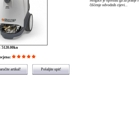
Moguče je opremiti ga za pranje 
čišćenje odvodnih cijevi...
:
5120.00kn
ocjena:
ručite artikal!
Pošaljite upit!