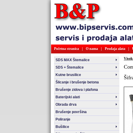
Početna stranica
|
O nama
|
Prodaja alata
|
Visoko
SDS MAX Štemalice
Com
SDS + Štemalice
Kutne brusilice
Šifr
Šlicanje i brušenje betona
Brušenje zidova i plafona
Baterijski alati
Obrada drva
Brušenje površina
Poliranje
Bušilice