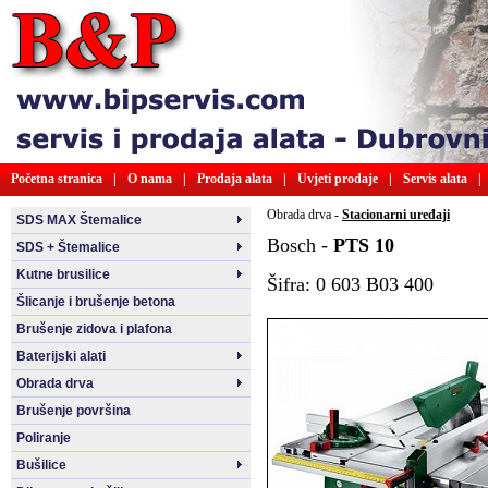
Početna stranica
|
O nama
|
Prodaja alata
|
Uvjeti prodaje
|
Servis alata
|
Obrada drva -
Stacionarni uređaji
SDS MAX Štemalice
Bosch -
PTS 10
SDS + Štemalice
Kutne brusilice
Šifra: 0 603 B03 400
Šlicanje i brušenje betona
Brušenje zidova i plafona
Baterijski alati
Obrada drva
Brušenje površina
Poliranje
Bušilice