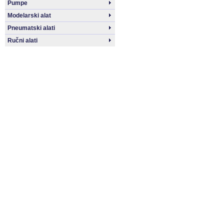
Pumpe
Modelarski alat
Pneumatski alati
Ručni alati