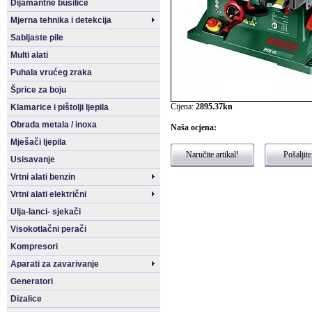
Dijamantne bušilice
Mjerna tehnika i detekcija
Sabljaste pile
Multi alati
Puhala vrućeg zraka
Šprice za boju
Cijena:
2895.37kn
Klamarice i pištolji ljepila
Obrada metala / inoxa
Naša ocjena:
Mješači ljepila
Naručite artikal!
Pošaljite
Usisavanje
Vrtni alati benzin
Vrtni alati električni
Ulja-lanci- sjekači
Visokotlačni perači
Kompresori
Aparati za zavarivanje
Generatori
Dizalice