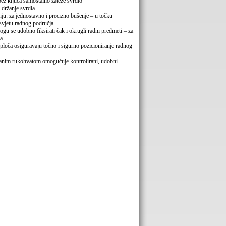
bez ključa samostalno zateže svrdlo
 držanje svrdla
nju: za jednostavno i precizno bušenje – u točku
vjetu radnog područja
gu se udobno fiksirati čak i okrugli radni predmeti – za
ja
a ploča osiguravaju točno i sigurno pozicioniranje radnog
kanim rukohvatom omogućuje kontrolirani, udobni