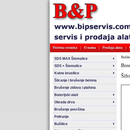
Početna stranica
|
O nama
|
Prodaja alata
|
Bušili
SDS MAX Štemalice
Bos
SDS + Štemalice
Kutne brusilice
Šifr
Šlicanje i brušenje betona
Brušenje zidova i plafona
Baterijski alati
Obrada drva
Brušenje površina
Poliranje
Bušilice