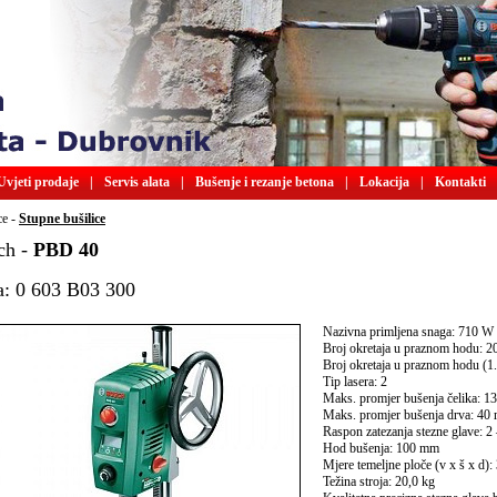
Uvjeti prodaje
|
Servis alata
|
Bušenje i rezanje betona
|
Lokacija
|
Kontakti
ce -
Stupne bušilice
ch -
PBD 40
a: 0 603 B03 300
Nazivna primljena snaga: 710 W
Broj okretaja u praznom hodu: 2
Broj okretaja u praznom hodu (1. 
Tip lasera: 2
Maks. promjer bušenja čelika: 
Maks. promjer bušenja drva: 40
Raspon zatezanja stezne glave: 
Hod bušenja: 100 mm
Mjere temeljne ploče (v x š x d)
Težina stroja: 20,0 kg