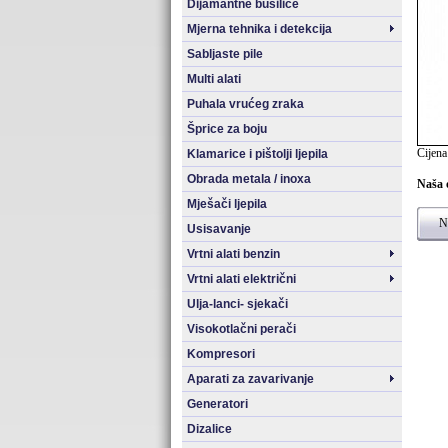
Dijamantne bušilice
Mjerna tehnika i detekcija
Sabljaste pile
Multi alati
Puhala vrućeg zraka
Šprice za boju
Cijena
Klamarice i pištolji ljepila
Obrada metala / inoxa
Naša 
Mješači ljepila
Na
Usisavanje
Vrtni alati benzin
Vrtni alati električni
Ulja-lanci- sjekači
Visokotlačni perači
Kompresori
Aparati za zavarivanje
Generatori
Dizalice