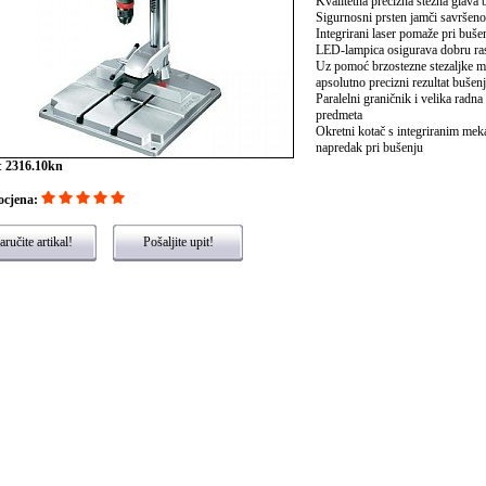
Kvalitetna precizna stezna glava 
Sigurnosni prsten jamči savršeno
Integrirani laser pomaže pri buše
LED-lampica osigurava dobru ras
Uz pomoć brzostezne stezaljke mo
apsolutno precizni rezultat bušen
Paralelni graničnik i velika radn
predmeta
Okretni kotač s integriranim me
napredak pri bušenju
:
2316.10kn
ocjena:
ručite artikal!
Pošaljite upit!